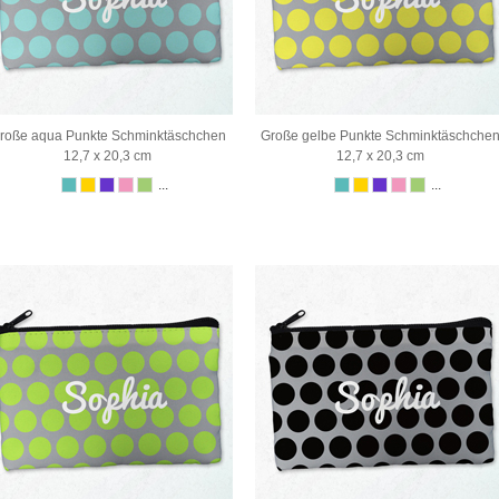
roße aqua Punkte Schminktäschchen
Große gelbe Punkte Schminktäschche
12,7 x 20,3 cm
12,7 x 20,3 cm
...
...