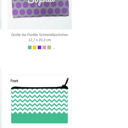
n
Große lila Punkte Schminktäschchen
12,7 x 20,3 cm
...