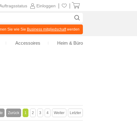
|
|
Auftragsstatus
Einloggen
en Sie wie Sie
Business mitgliedschaft
werden
Accessoires
Heim & Büro
te
Zurück
1
2
3
4
Weiter
Letzter