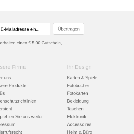
erhalten einen € 5,00 Gutschein,
sere Firma
Ihr Design
r uns
Karten & Spiele
ere Produkte
Fotobücher
Bs
Fotokarten
enschutzrichtlinien
Bekleidung
rsicht
Taschen
fehlen Sie uns weiter
Elektronik
pressum
Accessoires
errufsrecht
Heim & Büro