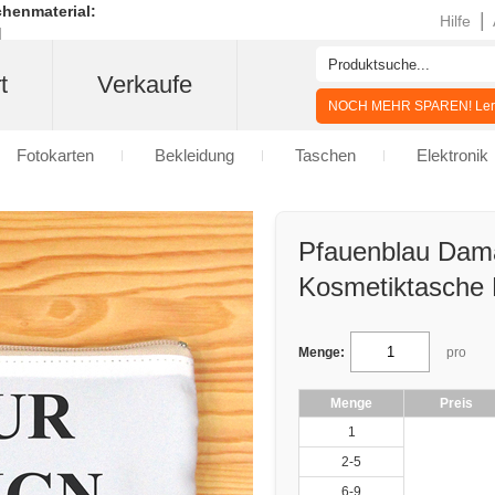
henmaterial:
|
Hilfe
t
Verkaufe
NOCH MEHR SPAREN! Lern
Fotokarten
Bekleidung
Taschen
Elektronik
Pfauenblau Dama
Kosmetiktasche 
Menge:
pro
Menge
Preis
1
2-5
6-9