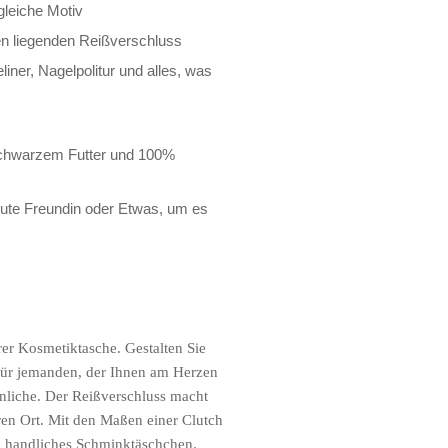
gleiche Motiv
ben liegenden Reißverschluss
liner, Nagelpolitur und alles, was
schwarzem Futter und 100%
ute Freundin oder Etwas, um es
erer Kosmetiktasche. Gestalten Sie
 für jemanden, der Ihnen am Herzen
sönliche. Der Reißverschluss macht
ren Ort. Mit den Maßen einer Clutch
ch handliches Schminktäschchen.