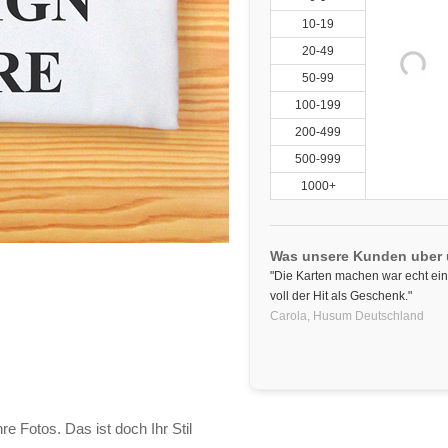
10-19
20-49
50-99
100-199
200-499
500-999
1000+
Was unsere Kunden uber
"Die Karten machen war echt ein
voll der Hit als Geschenk."
Carola,
Husum
Deutschland
re Fotos. Das ist doch Ihr Stil