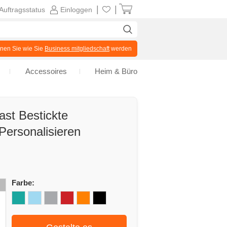
|
|
Auftragsstatus
Einloggen
en Sie wie Sie
Business mitgliedschaft
werden
Accessoires
Heim & Büro
st Bestickte
Personalisieren
Farbe: