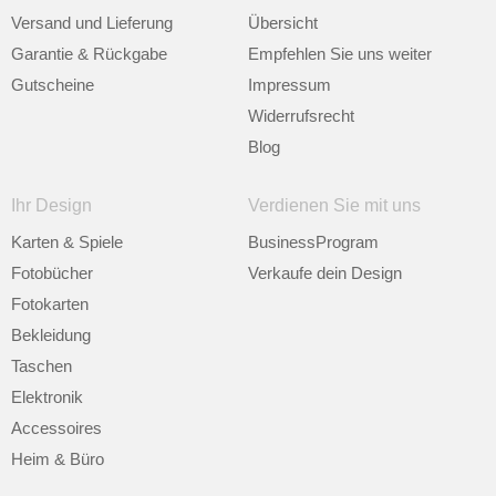
Versand und Lieferung
Übersicht
Garantie & Rückgabe
Empfehlen Sie uns weiter
Gutscheine
Impressum
Widerrufsrecht
Blog
Ihr Design
Verdienen Sie mit uns
Karten & Spiele
BusinessProgram
Fotobücher
Verkaufe dein Design
Fotokarten
Bekleidung
Taschen
Elektronik
Accessoires
Heim & Büro