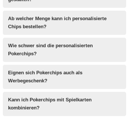
Ja, Vorder- und Rückseite der Pokerchips können je nach
Ab welcher Menge kann ich personalisierte
Produkt individuell gestaltet werden.
Chips bestellen?
Personalisierte Chips können bereits ab 1 Stück bestellt
Wie schwer sind die personalisierten
werden. Für größere Mengen gibt es attraktive
Pokerchips?
Mengenpreise.
Die Pokerchips wiegen 14 Gramm und verfügen über einen
Eignen sich Pokerchips auch als
Metallkern sowie eine Ton-/Lehmmischung, häufig auch als
Werbegeschenk?
Clay-Mischung bezeichnet.
Ja, Pokerchips mit Logo oder Motiv eignen sich gut als
Kann ich Pokerchips mit Spielkarten
originelle Werbegeschenke, Event-Token oder
kombinieren?
Kundengeschenke.
Ja, personalisierte Pokerchips lassen sich gut mit eigenen