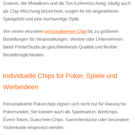
Gramm, der Metallkern und die Ton-/Lehmmischung, häufig auch
als Clay-Mischung bezeichnet, sorgen für ein angenehmes
Spielgefühl und eine hochwertige Optik.
Von einem einzelnen
personalisierten Chip
bis zu größeren
Bestellungen für Veranstaltungen, Vereine oder Unternehmen
bietet PrinterStudio.de gleichbleibende Qualität und flexible
Bestellmöglichkeiten.
Individuelle Chips für Poker, Spiele und
Werbeideen
Personalisierte Pokerchips eignen sich nicht nur für klassische
Pokerrunden. Sie können auch als Spielmarker, Wertchips,
Event-Token, Gutschein-Chips, Sammlerstücke oder besondere
Visitenkarte eingesetzt werden.