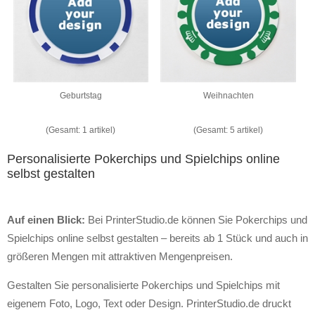
Geburtstag
Weihnachten
(Gesamt: 1 artikel)
(Gesamt: 5 artikel)
Personalisierte Pokerchips und Spielchips online
selbst gestalten
Auf einen Blick:
Bei PrinterStudio.de können Sie Pokerchips und
Spielchips online selbst gestalten – bereits ab 1 Stück und auch in
größeren Mengen mit attraktiven Mengenpreisen.
Gestalten Sie personalisierte Pokerchips und Spielchips mit
eigenem Foto, Logo, Text oder Design. PrinterStudio.de druckt