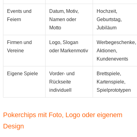
Events und
Datum, Motiv,
Hochzeit,
Feiern
Namen oder
Geburtstag,
Motto
Jubiläum
Firmen und
Logo, Slogan
Werbegeschenke,
Vereine
oder Markenmotiv
Aktionen,
Kundenevents
Eigene Spiele
Vorder- und
Brettspiele,
Rückseite
Kartenspiele,
individuell
Spielprototypen
Pokerchips mit Foto, Logo oder eigenem
Design