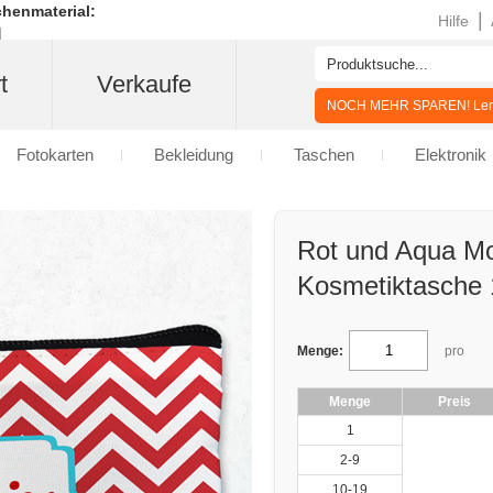
henmaterial:
|
Hilfe
t
Verkaufe
NOCH MEHR SPAREN! Lern
Fotokarten
Bekleidung
Taschen
Elektronik
Rot und Aqua 
Kosmetiktasche 
Menge:
pro
Menge
Preis
1
2-9
10-19