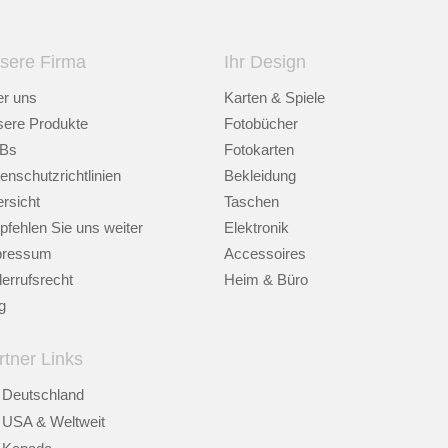
sere Firma
Ihr Design
r uns
Karten & Spiele
ere Produkte
Fotobücher
Bs
Fotokarten
enschutzrichtlinien
Bekleidung
rsicht
Taschen
fehlen Sie uns weiter
Elektronik
pressum
Accessoires
errufsrecht
Heim & Büro
g
rtner Links
Deutschland
USA & Weltweit