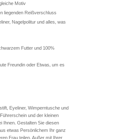
gleiche Motiv
ben liegenden Reißverschluss
liner, Nagelpolitur und alles, was
schwarzem Futter und 100%
ute Freundin oder Etwas, um es
stift, Eyeliner, Wimperntusche und
 Führerschein und der kleinen
i Ihnen. Gestalten Sie diesen
e aus etwas Persönlichem Ihr ganz
en Frau teilen. Außer mit Ihrer