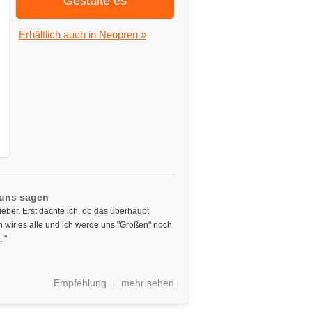
Gestalte es
Erhältlich auch in Neopren »
 uns sagen
ieber. Erst dachte ich, ob das überhaupt
en wir es alle und ich werde uns "Großen" noch
 "
Empfehlung
mehr sehen