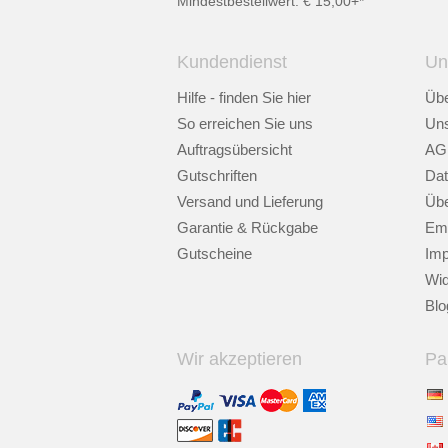
Mindestbestellwert: € 15,00+*
Kundendienst
Un
Hilfe - finden Sie hier
Übe
So erreichen Sie uns
Uns
Auftragsübersicht
AG
Gutschriften
Dat
Versand und Lieferung
Übe
Garantie & Rückgabe
Emp
Gutscheine
Im
Wid
Blo
Wir akzeptieren
Pa