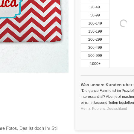
20-49
50-99
100-149
150-199
200-299
300-499
500-999
1000+
Was unsere Kunden uber
"Die ganze Familie ist im Puzzlef
interessant ist? Aber jetzt mach
eins mit tausend Teilen bestellen.
Heinz,
Koblenz
Deutschland
re Fotos. Das ist doch Ihr Stil