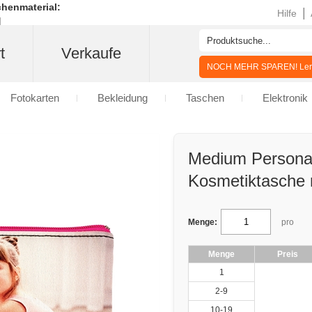
henmaterial:
|
Hilfe
t
Verkaufe
NOCH MEHR SPAREN! Lern
Fotokarten
Bekleidung
Taschen
Elektronik
Medium Personal
Kosmetiktasche 
Menge:
pro
Menge
Preis
1
2-9
10-19