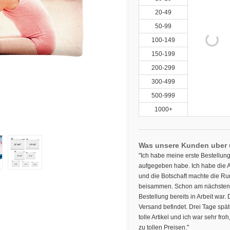
20-49
50-99
100-149
150-199
200-299
300-499
500-999
1000+
Was unsere Kunden uber
"Ich habe meine erste Bestellung
aufgegeben habe. Ich habe die Ar
und die Botschaft machte die R
beisammen. Schon am nächsten T
Bestellung bereits in Arbeit war
Versand befindet. Drei Tage spät
tolle Artikel und ich war sehr fro
zu tollen Preisen."