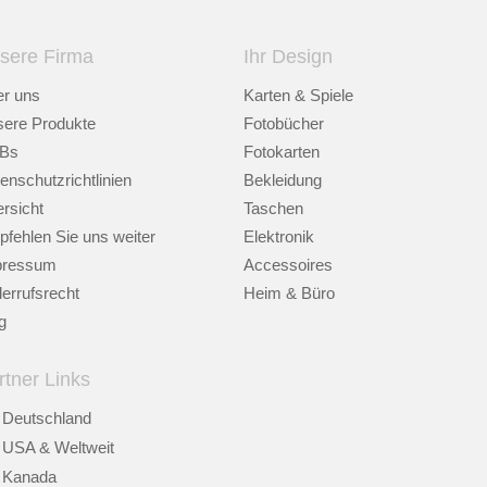
sere Firma
Ihr Design
r uns
Karten & Spiele
ere Produkte
Fotobücher
Bs
Fotokarten
enschutzrichtlinien
Bekleidung
rsicht
Taschen
fehlen Sie uns weiter
Elektronik
pressum
Accessoires
errufsrecht
Heim & Büro
g
rtner Links
Deutschland
USA & Weltweit
Kanada