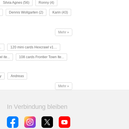
Silvia Agnes (56)
Ronny (4)
Dennis Wollgarten (2)
Karin (43)
Mehr »
.
120 mini cards Hexcrawl v1....
 ite...
108 cards Frontier Town Ite...
y
Andreas
Mehr »
In Verbindung bleiben