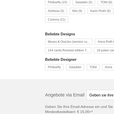
Philbarfly (15)
Saladdin (5)
TONI (8)
Andreas (5)
Nils (9)
Karin Pickh (6)
Corinna (21)
Beliebte Designs
Muses & Oracles (version cu...
Anna Roth A
144 cards Revised edition T...
18 poker car
Beliebte Designer
Philbarfly
Saladdin
TONI
Anna
Angebote via Email
Geben Sie Ihre Email-Adresse ein und Sie 
Mindestbestellwert: € 15,00+*