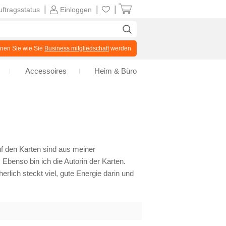
|
|
|
uftragsstatus
Einloggen
en Sie wie Sie
Business mitgliedschaft
werden
Accessoires
Heim & Büro
auf den Karten sind aus meiner
enso bin ich die Autorin der Karten.
lich steckt viel, gute Energie darin und