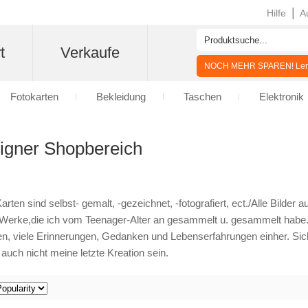
|
Hilfe
A
t
Verkaufe
NOCH MEHR SPAREN! Lern
Fotokarten
Bekleidung
Taschen
Elektronik
igner Shopbereich
arten sind selbst- gemalt, -gezeichnet, -fotografiert, ect./Alle Bilder 
rke,die ich vom Teenager-Alter an gesammelt u. gesammelt habe. Eb
, viele Erinnerungen, Gedanken und Lebenserfahrungen einher. Sicher
uch nicht meine letzte Kreation sein.