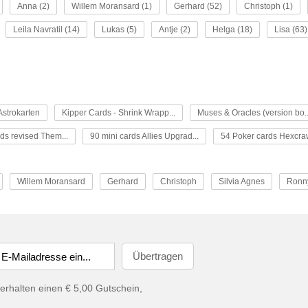
Anna (2)
Willem Moransard (1)
Gerhard (52)
Christoph (1)
Leila Navratil (14)
Lukas (5)
Antje (2)
Helga (18)
Lisa (63)
strokarten
Kipper Cards - Shrink Wrapp...
Muses & Oracles (version bo..
ds revised Them...
90 mini cards Allies Upgrad...
54 Poker cards Hexcrawl
Willem Moransard
Gerhard
Christoph
Silvia Agnes
Ronn
erhalten einen € 5,00 Gutschein,