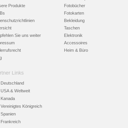
ere Produkte
Fotobücher
Bs
Fotokarten
enschutzrichtlinien
Bekleidung
rsicht
Taschen
fehlen Sie uns weiter
Elektronik
pressum
Accessoires
errufsrecht
Heim & Büro
g
rtner Links
Deutschland
USA & Weltweit
Kanada
Vereinigtes Königreich
Spanien
Frankreich