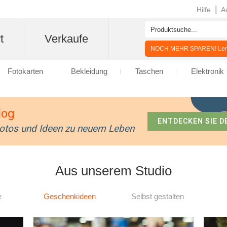
|
Hilfe
A
t
Verkaufe
NOCH MEHR SPAREN! Lern
Fotokarten
Bekleidung
Taschen
Elektronik
log
ENTDECKEN SIE D
Fotos und Ideen zu neuem Leben
Aus unserem Studio
e
Geschenkideen
Selbst gestalten