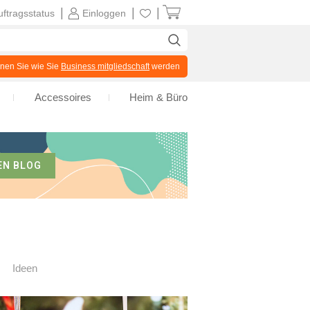
|
|
|
uftragsstatus
Einloggen
en Sie wie Sie
Business mitgliedschaft
werden
Accessoires
Heim & Büro
EN BLOG
Ideen