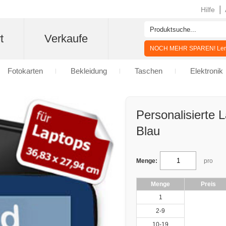
|
Hilfe
t
Verkaufe
NOCH MEHR SPAREN! Lern
Fotokarten
Bekleidung
Taschen
Elektronik
Personalisierte
Blau
Menge:
pro
Menge
Preis
1
2-9
10-19