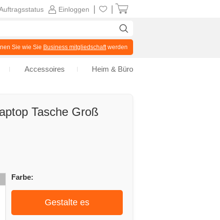
|
|
Auftragsstatus
Einloggen
en Sie wie Sie
Business mitgliedschaft
werden
Accessoires
Heim & Büro
 Laptop Tasche Groß
Farbe:
Gestalte es