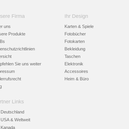
sere Firma
Ihr Design
r uns
Karten & Spiele
ere Produkte
Fotobücher
Bs
Fotokarten
enschutzrichtlinien
Bekleidung
rsicht
Taschen
fehlen Sie uns weiter
Elektronik
pressum
Accessoires
errufsrecht
Heim & Büro
g
rtner Links
Deutschland
USA & Weltweit
Kanada