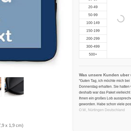
20-49
50-99
100-149
150-199
200-299
300-499
500+
Was unsere Kunden uber
"Guten Tag, ich möchte mich be
Donnerstag erhalten. Sie hatten 
deshalb war das Paket vielleich
Ihnen ein großes Lob aussprech
geworden. Habe schon viele pos
O.W.,
Nürtingen
Deutschland
7,9 x 1,9 cm)