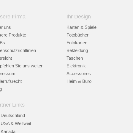
sere Firma
Ihr Design
r uns
Karten & Spiele
ere Produkte
Fotobücher
Bs
Fotokarten
enschutzrichtlinien
Bekleidung
rsicht
Taschen
fehlen Sie uns weiter
Elektronik
pressum
Accessoires
errufsrecht
Heim & Büro
g
rtner Links
Deutschland
USA & Weltweit
Kanada