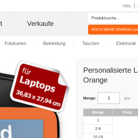
|
Hilfe
t
Verkaufe
NOCH MEHR SPAREN! Lern
Fotokarten
Bekleidung
Taschen
Elektronik
Personalisierte
Orange
Menge:
pro
Menge
Preis
1
2-9
10-19