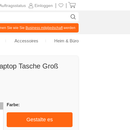
|
|
Auftragsstatus
Einloggen
en Sie wie Sie
Business mitgliedschaft
werden
Accessoires
Heim & Büro
 Laptop Tasche Groß
Farbe:
Gestalte es