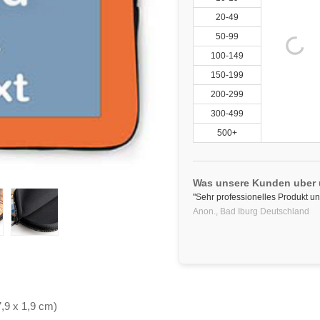
20-49
50-99
100-149
150-199
200-299
300-499
500+
Was unsere Kunden uber
"Sehr professionelles Produkt und
Anon.,
Bad Iburg
Deutschland
7,9 x 1,9 cm)