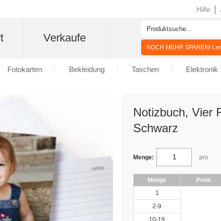
|
Hilfe
t
Verkaufe
NOCH MEHR SPAREN! Lern
Fotokarten
Bekleidung
Taschen
Elektronik
Notizbuch, Vier F
Schwarz
Menge:
pro
Menge
Preis
1
2-9
10-19