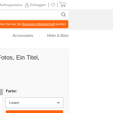
|
|
Auftragsstatus
Einloggen
en Sie wie Sie
Business mitgliedschaft
werden
Accessoires
Heim & Büro
otos, Ein Titel,
Farbe: