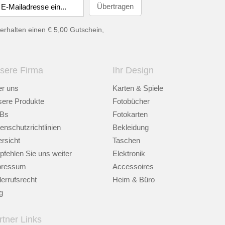
erhalten einen € 5,00 Gutschein,
sere Firma
Ihr Design
r uns
Karten & Spiele
ere Produkte
Fotobücher
Bs
Fotokarten
enschutzrichtlinien
Bekleidung
rsicht
Taschen
fehlen Sie uns weiter
Elektronik
pressum
Accessoires
errufsrecht
Heim & Büro
g
rtner Links