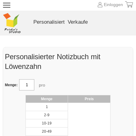
Einloggen
Personalisiert
Verkaufe
Personalisierter Notizbuch mit
Löwenzahn
pro
Menge:
Menge
Preis
1
2-9
10-19
20-49