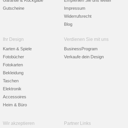
Garantie & Rückgabe
Empfehlen Sie uns weiter
Gutscheine
Impressum
Widerrufsrecht
Blog
Ihr Design
Verdienen Sie mit uns
Karten & Spiele
BusinessProgram
Fotobücher
Verkaufe dein Design
Fotokarten
Bekleidung
Taschen
Elektronik
Accessoires
Heim & Büro
Wir akzeptieren
Partner Links