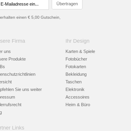
erhalten einen € 5,00 Gutschein,
sere Firma
Ihr Design
r uns
Karten & Spiele
ere Produkte
Fotobücher
Bs
Fotokarten
enschutzrichtlinien
Bekleidung
rsicht
Taschen
fehlen Sie uns weiter
Elektronik
pressum
Accessoires
errufsrecht
Heim & Büro
g
rtner Links