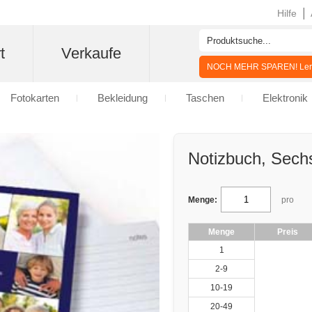
|
Hilfe
t
Verkaufe
NOCH MEHR SPAREN! Lern
Fotokarten
Bekleidung
Taschen
Elektronik
Notizbuch, Sech
Menge:
pro
Menge
Preis
1
2-9
10-19
20-49