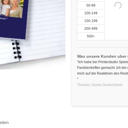
50-99
100-149
150-199
200-499
500+
Was unsere Kunden uber
"Ich habe bei Printerstudio Spie
Familientreffen gemacht. Ich bin
mich auf die Reaktinen des Rests
"
Thomas,
Goslar
Deutschland
eiten