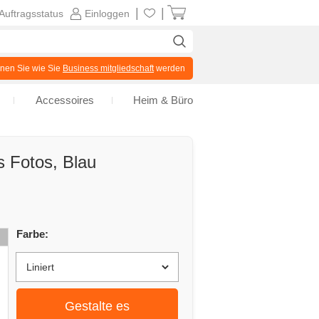
|
|
Auftragsstatus
Einloggen
en Sie wie Sie
Business mitgliedschaft
werden
Accessoires
Heim & Büro
s Fotos, Blau
Farbe:
Gestalte es