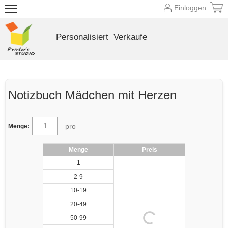
Einloggen
Personalisiert
Verkaufe
Notizbuch Mädchen mit Herzen
pro
Menge:
Menge
Preis
1
2-9
10-19
20-49
50-99