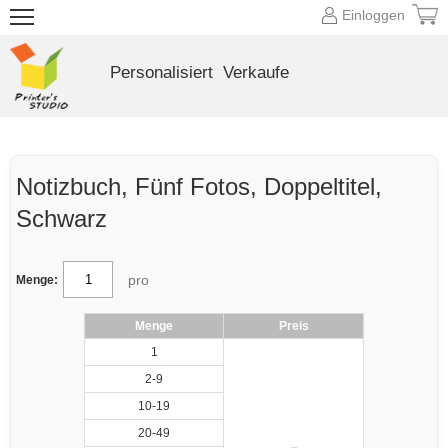
Einloggen
Personalisiert
Verkaufe
Notizbuch, Fünf Fotos, Doppeltitel,
Schwarz
pro
Menge:
Menge
Preis
1
2-9
10-19
20-49