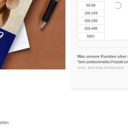
50-99
100-149
150-199
200-499
500+
Was unsere Kunden uber
"Sehr professionelles Produkt und
Anon.,
Bad Iburg
Deutschland
eiten