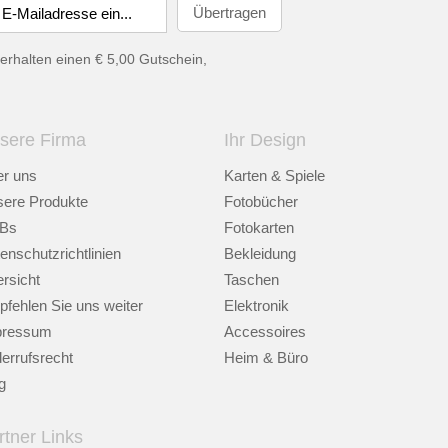
erhalten einen € 5,00 Gutschein,
sere Firma
Ihr Design
r uns
Karten & Spiele
ere Produkte
Fotobücher
Bs
Fotokarten
enschutzrichtlinien
Bekleidung
rsicht
Taschen
fehlen Sie uns weiter
Elektronik
pressum
Accessoires
errufsrecht
Heim & Büro
g
rtner Links