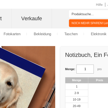
|
Hilfe
t
Verkaufe
NOCH MEHR SPAREN! Lern
Fotokarten
Bekleidung
Taschen
Elektronik
Notizbuch, Ein F
Menge:
pro
Menge
Preis
1
2-9
10-19
20-49