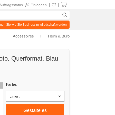
|
|
Auftragsstatus
Einloggen
en Sie wie Sie
Business mitgliedschaft
werden
Accessoires
Heim & Büro
oto, Querformat, Blau
Farbe:
Gestalte es