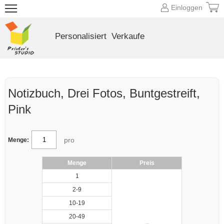
Einloggen
Personalisiert
Verkaufe
Notizbuch, Drei Fotos, Buntgestreift,
Pink
pro
Menge:
Menge
Preis
1
2-9
10-19
20-49