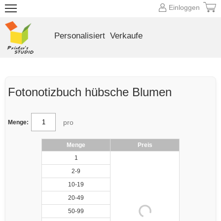
Einloggen
Personalisiert
Verkaufe
Fotonotizbuch hübsche Blumen
pro
Menge:
Menge
Preis
1
2-9
10-19
20-49
50-99