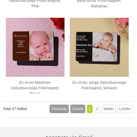
Geburtsanzeige Photo-Magnet,
Baby-ist-da Photo-Magnet,
Pink
Babyblau
Es ist ein Mädchen
Es ist ein Junge Geburtsanzeige
Geburtsanzeige Fotomagnet,
Fotomagnet, Schwarz
Braun
Total 47 Artikel
Startseite
Zurück
1
2
Weiter
Letzter