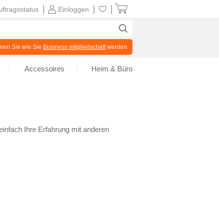
|
|
|
uftragsstatus
Einloggen
en Sie wie Sie
Business mitgliedschaft
werden
Accessoires
Heim & Büro
infach Ihre Erfahrung mit anderen