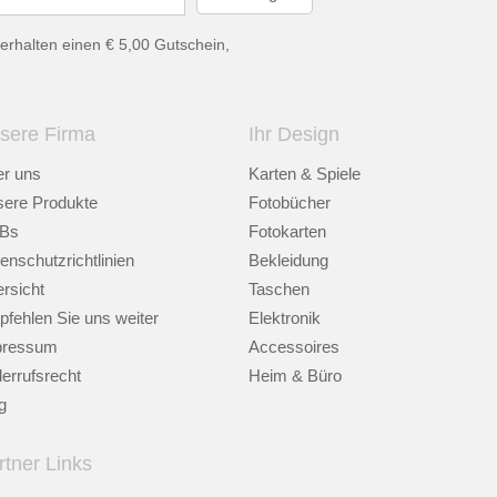
erhalten einen € 5,00 Gutschein,
sere Firma
Ihr Design
r uns
Karten & Spiele
ere Produkte
Fotobücher
Bs
Fotokarten
enschutzrichtlinien
Bekleidung
rsicht
Taschen
fehlen Sie uns weiter
Elektronik
pressum
Accessoires
errufsrecht
Heim & Büro
g
rtner Links