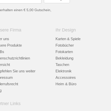
erhalten einen € 5,00 Gutschein,
sere Firma
Ihr Design
r uns
Karten & Spiele
ere Produkte
Fotobücher
Bs
Fotokarten
enschutzrichtlinien
Bekleidung
rsicht
Taschen
fehlen Sie uns weiter
Elektronik
pressum
Accessoires
errufsrecht
Heim & Büro
g
rtner Links