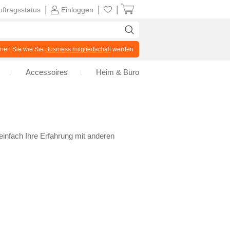
|
|
|
uftragsstatus
Einloggen
en Sie wie Sie
Business mitgliedschaft
werden
Accessoires
Heim & Büro
infach Ihre Erfahrung mit anderen