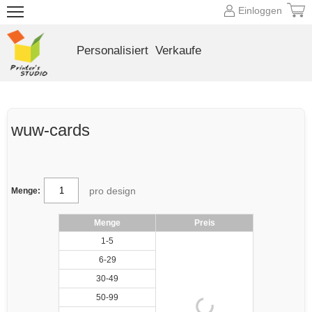
Einloggen
Personalisiert
Verkaufe
wuw-cards
pro design
Menge:
Menge
Preis
1-5
6-29
30-49
50-99