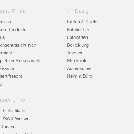
sere Firma
Ihr Design
r uns
Karten & Spiele
ere Produkte
Fotobücher
Bs
Fotokarten
enschutzrichtlinien
Bekleidung
rsicht
Taschen
fehlen Sie uns weiter
Elektronik
pressum
Accessoires
errufsrecht
Heim & Büro
g
rtner Links
Deutschland
USA & Weltweit
Kanada