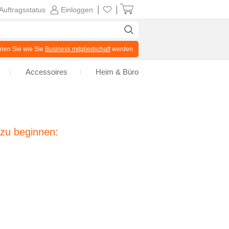
|
|
Auftragsstatus
Einloggen
en Sie wie Sie
Business mitgliedschaft
werden
Accessoires
Heim & Büro
 zu beginnen: