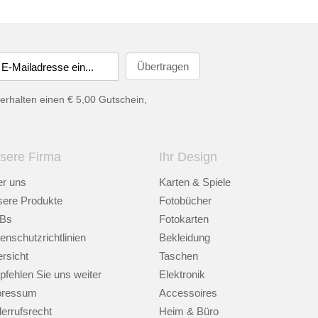
erhalten einen € 5,00 Gutschein,
sere Firma
Ihr Design
r uns
Karten & Spiele
ere Produkte
Fotobücher
Bs
Fotokarten
enschutzrichtlinien
Bekleidung
rsicht
Taschen
fehlen Sie uns weiter
Elektronik
pressum
Accessoires
errufsrecht
Heim & Büro