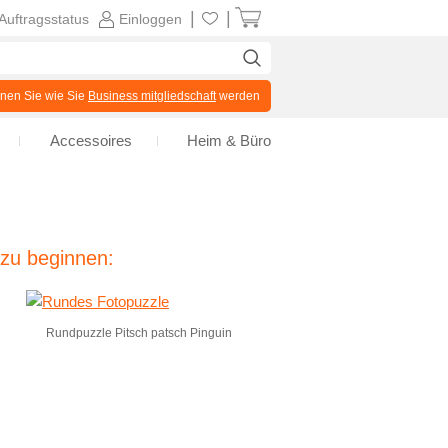
|
|
Auftragsstatus
Einloggen
en Sie wie Sie
Business mitgliedschaft
werden
Accessoires
Heim & Büro
 zu beginnen:
Rundpuzzle Pitsch patsch Pinguin