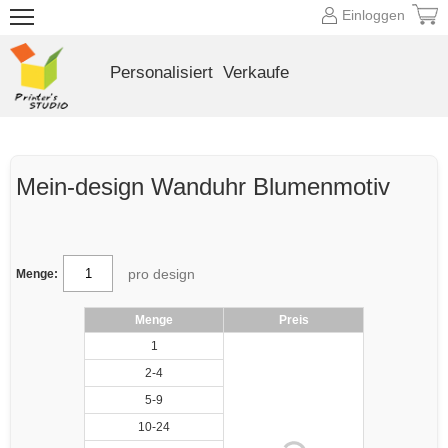
Einloggen
Personalisiert
Verkaufe
Mein-design Wanduhr Blumenmotiv
pro design
Menge:
Menge
Preis
1
2-4
5-9
10-24