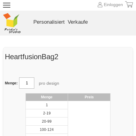
Einloggen
Personalisiert
Verkaufe
HeartfusionBag2
pro design
Menge:
Menge
Preis
1
2-19
20-99
100-124