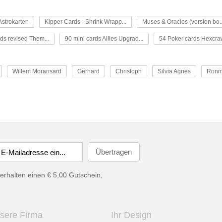
strokarten
Kipper Cards - Shrink Wrapp...
Muses & Oracles (version bo..
ds revised Them...
90 mini cards Allies Upgrad...
54 Poker cards Hexcrawl
Willem Moransard
Gerhard
Christoph
Silvia Agnes
Ronn
erhalten einen € 5,00 Gutschein,
sere Firma
Ihr Design