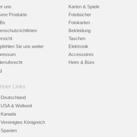
r uns
Karten & Spiele
ere Produkte
Fotobücher
Bs
Fotokarten
enschutzrichtlinien
Bekleidung
rsicht
Taschen
fehlen Sie uns weiter
Elektronik
pressum
Accessoires
errufsrecht
Heim & Büro
g
rtner Links
Deutschland
USA & Weltweit
Kanada
Vereinigtes Königreich
Spanien