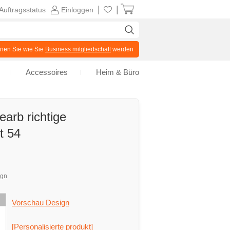
|
|
Auftragsstatus
Einloggen
en Sie wie Sie
Business mitgliedschaft
werden
Accessoires
Heim & Büro
arb richtige
t 54
ign
Vorschau Design
[Personalisierte produkt]