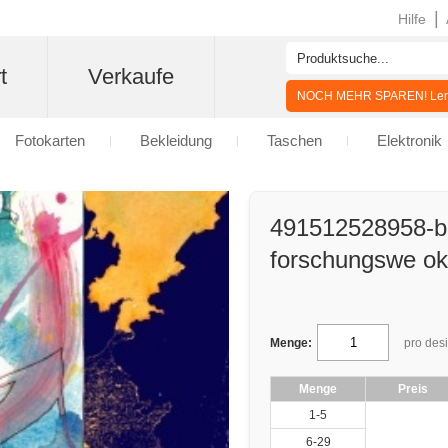
|
Hilfe
t
Verkaufe
NOCH MEHR SPAREN! Lern
Fotokarten
Bekleidung
Taschen
Elektronik
491512528958-be
forschungswe ok
Menge:
pro des
Menge
Preis
1-5
6-29