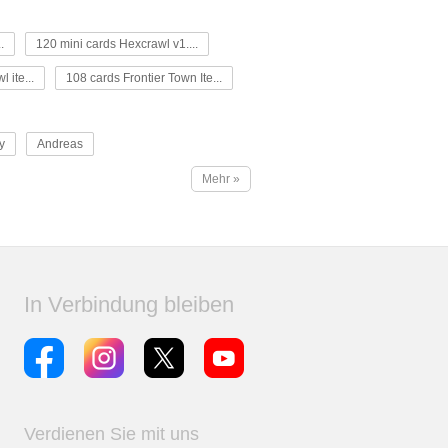
.
120 mini cards Hexcrawl v1....
 ite...
108 cards Frontier Town Ite...
y
Andreas
Mehr »
In Verbindung bleiben
Verdienen Sie mit uns