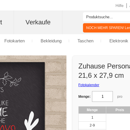
|
Hilfe
t
Verkaufe
NOCH MEHR SPAREN! Lern
Fotokarten
Bekleidung
Taschen
Elektronik
Zuhause Personal
21,6 x 27,9 cm
Fotokalender
Menge:
pro
Menge
Preis
1
2-9