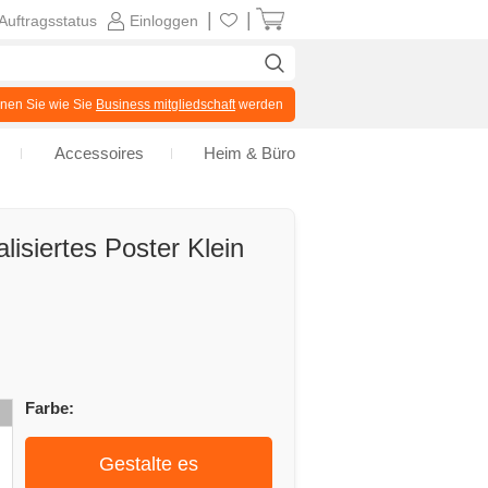
|
|
Auftragsstatus
Einloggen
en Sie wie Sie
Business mitgliedschaft
werden
Accessoires
Heim & Büro
isiertes Poster Klein
Farbe:
Gestalte es