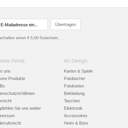
erhalten einen € 5,00 Gutschein,
sere Firma
Ihr Design
r uns
Karten & Spiele
ere Produkte
Fotobücher
Bs
Fotokarten
enschutzrichtlinien
Bekleidung
rsicht
Taschen
fehlen Sie uns weiter
Elektronik
pressum
Accessoires
errufsrecht
Heim & Büro