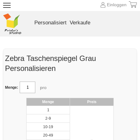
Einloggen
Personalisiert
Verkaufe
Zebra Taschenspiegel Grau
Personalisieren
pro
Menge:
Menge
Preis
1
2-9
10-19
20-49