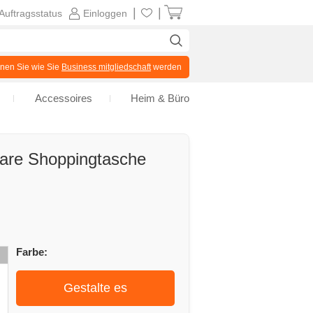
|
|
Auftragsstatus
Einloggen
en Sie wie Sie
Business mitgliedschaft
werden
Accessoires
Heim & Büro
are Shoppingtasche
Farbe:
Gestalte es