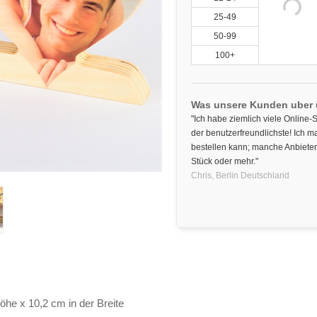
25-49
50-99
100+
Was unsere Kunden uber
"Ich habe ziemlich viele Online-S
der benutzerfreundlichste! Ich 
bestellen kann; manche Anbiete
Stück oder mehr."
Chris,
Berlin
Deutschland
öhe x 10,2 cm in der Breite