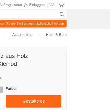
|
|
Auftragsstatus
Einloggen
en Sie wie Sie
Business mitgliedschaft
werden
Accessoires
Heim & Büro
rz aus Holz
Kleinod
ck
Farbe:
Gestalte es