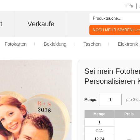
|
Hilfe
t
Verkaufe
NOCH MEHR SPAREN! Lern
Fotokarten
Bekleidung
Taschen
Elektronik
Sei mein Fotohe
Personalisieren 
Menge:
pro Stü
Menge
Preis
1
2-11
12-24