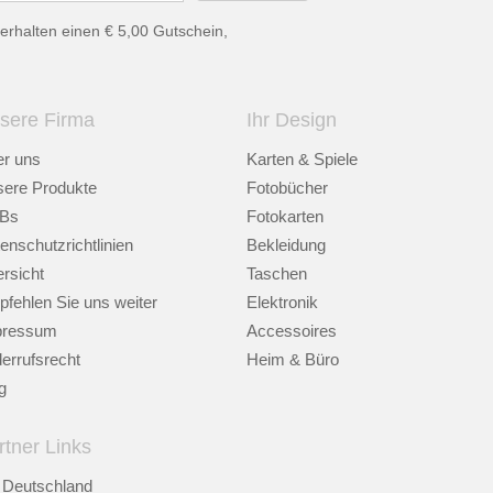
erhalten einen € 5,00 Gutschein,
sere Firma
Ihr Design
r uns
Karten & Spiele
ere Produkte
Fotobücher
Bs
Fotokarten
enschutzrichtlinien
Bekleidung
rsicht
Taschen
fehlen Sie uns weiter
Elektronik
pressum
Accessoires
errufsrecht
Heim & Büro
g
rtner Links
Deutschland