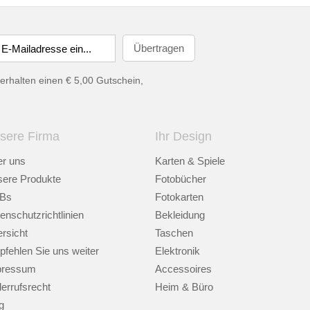
erhalten einen € 5,00 Gutschein,
sere Firma
Ihr Design
r uns
Karten & Spiele
ere Produkte
Fotobücher
Bs
Fotokarten
enschutzrichtlinien
Bekleidung
rsicht
Taschen
fehlen Sie uns weiter
Elektronik
pressum
Accessoires
errufsrecht
Heim & Büro
g