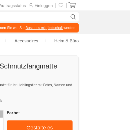
|
|
Auftragsstatus
Einloggen
en Sie wie Sie
Business mitgliedschaft
werden
Accessoires
Heim & Büro
 Schmutzfangmatte
atte für Ihr Lieblingstier mit Fotos, Namen und
ck
Farbe:
Gestalte es