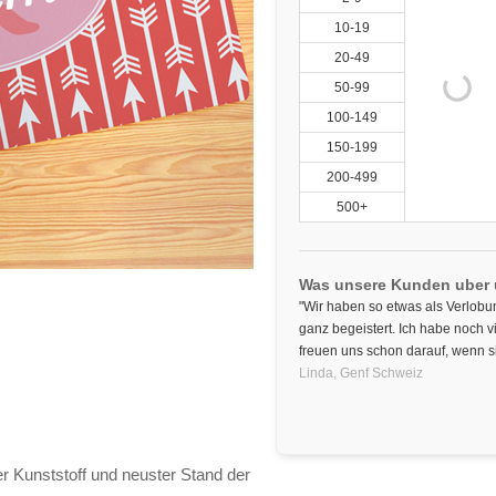
10-19
20-49
50-99
100-149
150-199
200-499
500+
Was unsere Kunden uber
"Wir haben so etwas als Verlob
ganz begeistert. Ich habe noch vi
freuen uns schon darauf, wenn 
Linda,
Genf
Schweiz
er Kunststoff und neuster Stand der