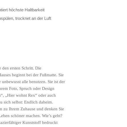
iert höchste Haltbarkeit
bspülen, trocknet an der Luft
 den ersten Schritt. Die
auses beginnt bei der Fußmatte. Sie
r unbewusst alle benutzen. Sie ist der
Ihrem Foto, Spruch oder Design
“, „Hier wohnt Rex“ oder auch
u sich selbst: Endlich daheim.
eim zu Ihrem Zuhause und denken Sie
 Leben schöner machen. Wie’s geht?
apazierfähiger Kunststoff bedruckt