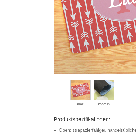
blick
zoom in
Produktspezifikationen:
Oben: strapazierfähiger, handelsüblich