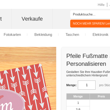
|
Hilfe
t
Verkaufe
NOCH MEHR SPAREN! Lern
Fotokarten
Bekleidung
Taschen
Elektronik
Pfeile Fußmatte
Personalisieren
Gestalten Sie Ihre Haustier-Fußm
unterschiedlichem Hintergrund
Menge:
pro Stü
Menge
Preis
1
2-9