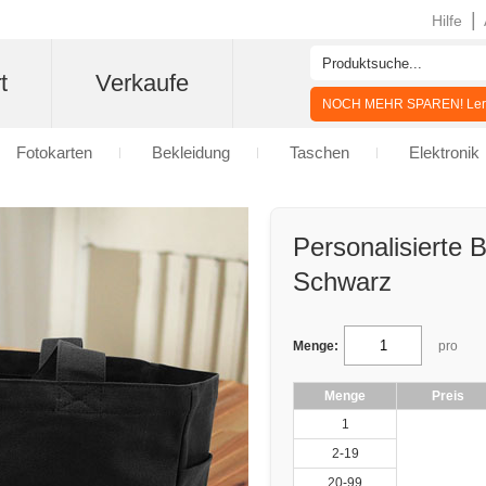
|
Hilfe
t
Verkaufe
NOCH MEHR SPAREN! Lern
Fotokarten
Bekleidung
Taschen
Elektronik
Personalisierte
Schwarz
Menge:
pro
Menge
Preis
1
2-19
20-99