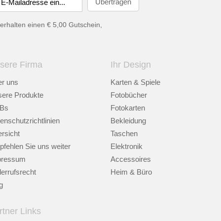
erhalten einen € 5,00 Gutschein,
sere Firma
Ihr Design
r uns
Karten & Spiele
ere Produkte
Fotobücher
Bs
Fotokarten
enschutzrichtlinien
Bekleidung
rsicht
Taschen
fehlen Sie uns weiter
Elektronik
pressum
Accessoires
errufsrecht
Heim & Büro
g
rtner Links