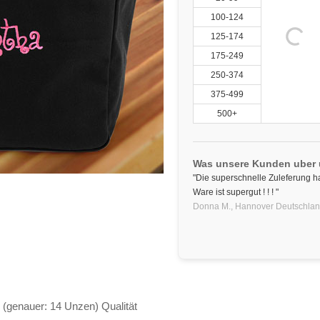
100-124
125-174
175-249
250-374
375-499
500+
Was unsere Kunden uber
"Die superschnelle Zuleferung ha
Ware ist supergut ! ! ! "
Donna M.,
Hannover
Deutschla
 (genauer: 14 Unzen) Qualität