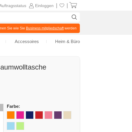
|
|
Auftragsstatus
Einloggen
en Sie wie Sie
Business mitgliedschaft
werden
Accessoires
Heim & Büro
 Baumwolltasche
Farbe: