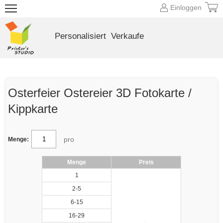
Einloggen
Personalisiert
Verkaufe
Osterfeier Ostereier 3D Fotokarte /
Kippkarte
pro
Menge:
Menge
Preis
1
2-5
6-15
16-29