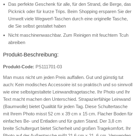
Das perfekte Geschenk für alle, für den Strand, die Berge, das
Picknick oder für kurze Trips. Beim Shopping ersparen Sie der
Umwelt viele Wegwerf-Taschen durch eine originelle Tasche,
die Sie selbst gestaltet haben
Nicht maschinenwaschbar. Zum Reinigen mit feuchtem Tcuh
abreiben
Produkt-Beschreibung:
Produkt-Code:
PS111701-03
Man muss nicht um jeden Preis auffallen. Gut und günstig tut
auch: Kein modisches Accessoire ist so praktisch und so sinnvoll
wie eine selbstgestaltete Leinwandtragetasche. Ihr Photo und Ihr
Text macht machen den Unterschied. Strapazierfähige Leinwand
(Baumwolle) bietet Qualität für jeden Tag. Diese Schultertasche
mit Ihrem Photo misst 52 cm x 39 cm x 15 cm. Flacher Boden für
einfaches Be- und Entladen und für guten Stand. Der 3,8 cm
breite Schultergurt bietet Sicherheit und großen Tragekomfort. Ihr
Photo auf der Außentasche mißt 21,6 cm x 21, 6 cm. Verwenden