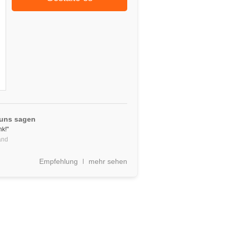
 uns sagen
k!"
and
Empfehlung
mehr sehen