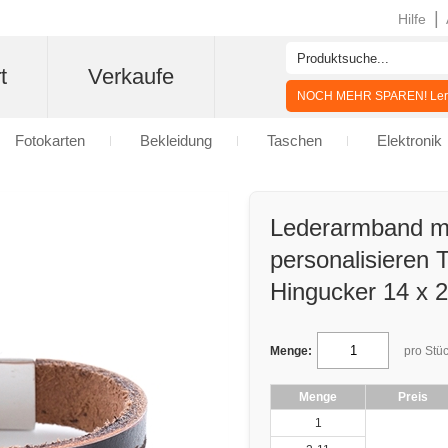
|
Hilfe
t
Verkaufe
NOCH MEHR SPAREN! Lern
Fotokarten
Bekleidung
Taschen
Elektronik
Lederarmband mi
personalisieren 
Hingucker 14 x
Menge:
pro Stü
Menge
Preis
1