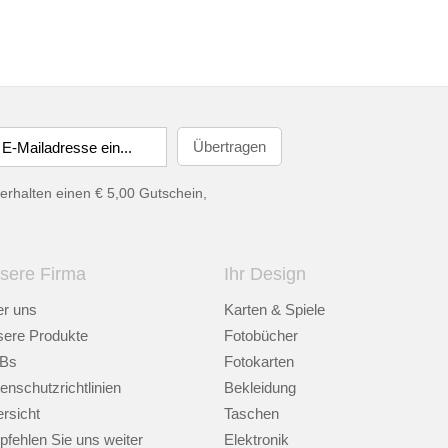
erhalten einen € 5,00 Gutschein,
sere Firma
Ihr Design
r uns
Karten & Spiele
ere Produkte
Fotobücher
Bs
Fotokarten
enschutzrichtlinien
Bekleidung
rsicht
Taschen
fehlen Sie uns weiter
Elektronik