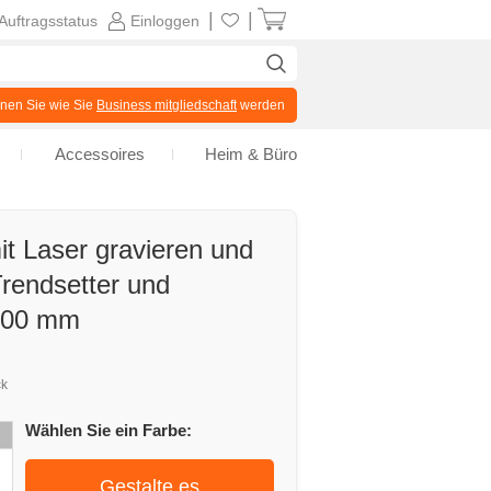
|
|
Auftragsstatus
Einloggen
en Sie wie Sie
Business mitgliedschaft
werden
Accessoires
Heim & Büro
t Laser gravieren und
Trendsetter und
 200 mm
ck
Wählen Sie ein Farbe:
Gestalte es