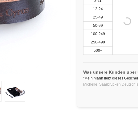
2-11
12-24
25-49
50-99
100-249
250-499
500+
Was unsere Kunden uber
"Mein Mann liebt dieses Geschen
Michelle,
Saarbrücken
Deutschl