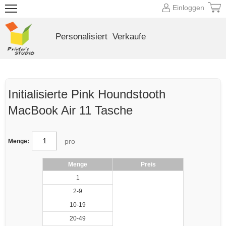
Einloggen
Personalisiert
Verkaufe
Initialisierte Pink Houndstooth
MacBook Air 11 Tasche
pro
Menge:
Menge
Preis
1
2-9
10-19
20-49