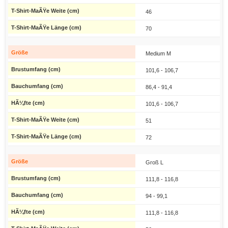
46
70
Medium M
101,6 - 106,7
86,4 - 91,4
101,6 - 106,7
51
72
Groß L
111,8 - 116,8
94 - 99,1
111,8 - 116,8