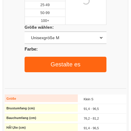
25-49
50-99
100+
Größe wählen:
Farbe:
Gestalte es
Klein S
91,4 - 96,5
76,2 - 81,2
91,4 - 96,5