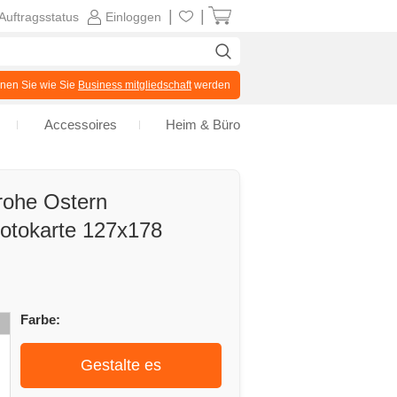
|
|
Auftragsstatus
Einloggen
en Sie wie Sie
Business mitgliedschaft
werden
Accessoires
Heim & Büro
rohe Ostern
Fotokarte 127x178
Farbe:
Gestalte es