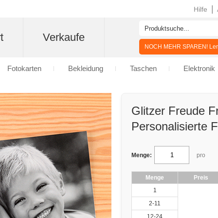
|
Hilfe
t
Verkaufe
NOCH MEHR SPAREN! Lern
Fotokarten
Bekleidung
Taschen
Elektronik
Glitzer Freude F
Personalisierte 
Menge:
pro
Menge
Preis
1
2-11
12-24