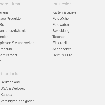
sere Firma
Ihr Design
r uns
Karten & Spiele
ere Produkte
Fotobücher
Bs
Fotokarten
enschutzrichtlinien
Bekleidung
rsicht
Taschen
fehlen Sie uns weiter
Elektronik
pressum
Accessoires
errufsrecht
Heim & Büro
g
rtner Links
Deutschland
USA & Weltweit
Kanada
Vereinigtes Königreich