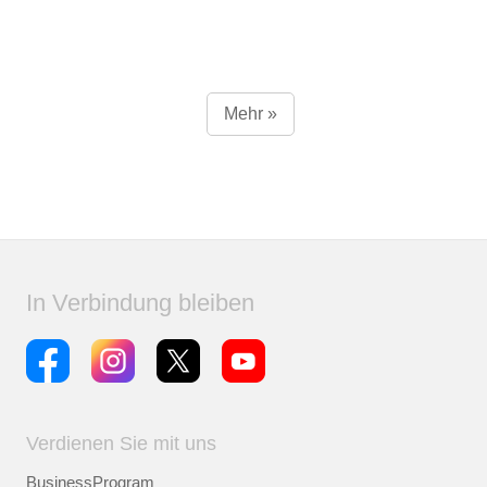
Mehr »
In Verbindung bleiben
Verdienen Sie mit uns
BusinessProgram