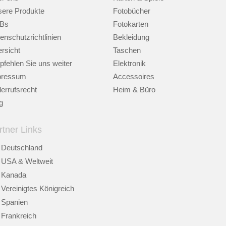
ere Produkte
Fotobücher
Bs
Fotokarten
enschutzrichtlinien
Bekleidung
rsicht
Taschen
fehlen Sie uns weiter
Elektronik
pressum
Accessoires
errufsrecht
Heim & Büro
g
rtner Links
Deutschland
USA & Weltweit
Kanada
Vereinigtes Königreich
Spanien
Frankreich