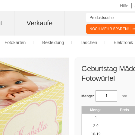
|
Hilfe
t
Verkaufe
NOCH MEHR SPAREN! Lern
Fotokarten
Bekleidung
Taschen
Elektronik
Geburtstag Mädc
Fotowürfel
Menge:
pro
Menge
Preis
1
2-9
10-19