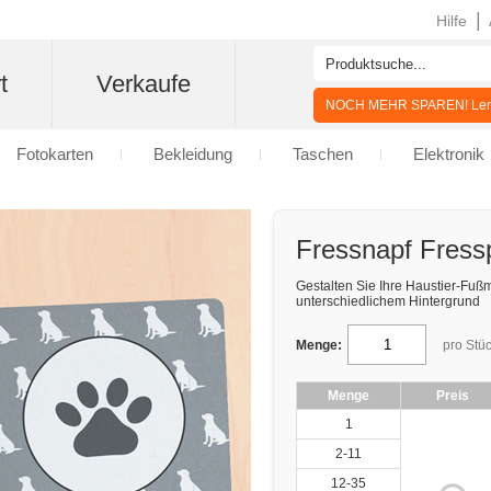
|
Hilfe
t
Verkaufe
NOCH MEHR SPAREN! Lern
Fotokarten
Bekleidung
Taschen
Elektronik
Fressnapf Fressp
Gestalten Sie Ihre Haustier-Fußm
unterschiedlichem Hintergrund
Menge:
pro Stü
Menge
Preis
1
2-11
12-35