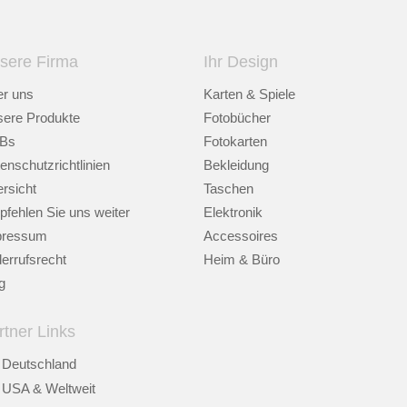
sere Firma
Ihr Design
r uns
Karten & Spiele
ere Produkte
Fotobücher
Bs
Fotokarten
enschutzrichtlinien
Bekleidung
rsicht
Taschen
fehlen Sie uns weiter
Elektronik
pressum
Accessoires
errufsrecht
Heim & Büro
g
rtner Links
Deutschland
USA & Weltweit