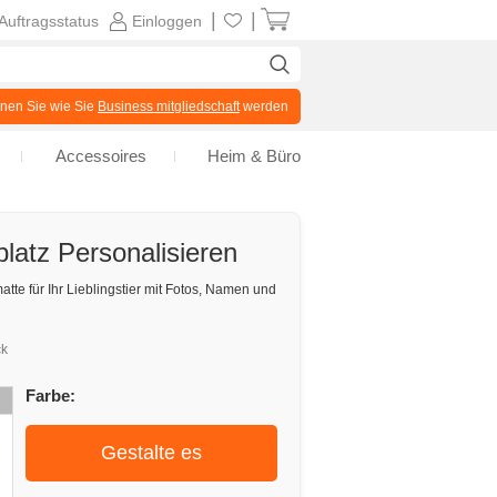
|
|
Auftragsstatus
Einloggen
en Sie wie Sie
Business mitgliedschaft
werden
Accessoires
Heim & Büro
latz Personalisieren
atte für Ihr Lieblingstier mit Fotos, Namen und
ck
Farbe:
Gestalte es