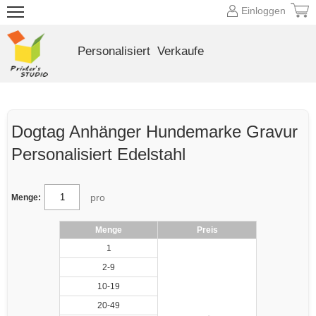
Einloggen
Personalisiert
Verkaufe
Dogtag Anhänger Hundemarke Gravur
Personalisiert Edelstahl
pro
Menge:
Menge
Preis
1
2-9
10-19
20-49