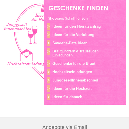
Ideen für den Heiratsantrag
Ideen für die Verlobung
Save-the-Date Ideen
Brautjungfern & Trauzeugen
Einladungen
Geschenke für die Braut
Hochzeitseinladungen
JunggesellInnenabschied
Ideen für die Hochzeit
Ideen für danach
Angebote via Email