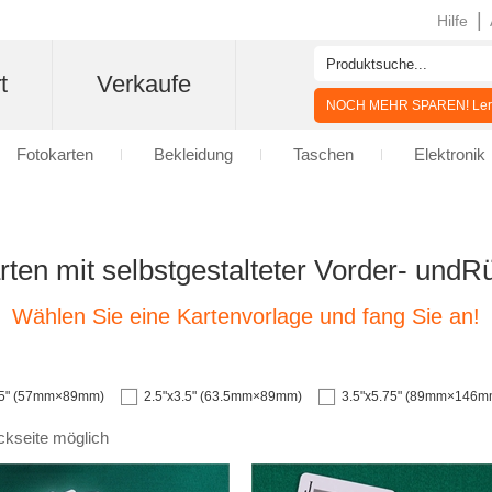
|
Hilfe
t
Verkaufe
NOCH MEHR SPAREN! Lern
Fotokarten
Bekleidung
Taschen
Elektronik
rten mit selbstgestalteter Vorder- undR
Wählen Sie eine Kartenvorlage und fang Sie an!
.5" (57mm×89mm)
2.5"x3.5" (63.5mm×89mm)
3.5"x5.75" (89mm×146m
ckseite möglich