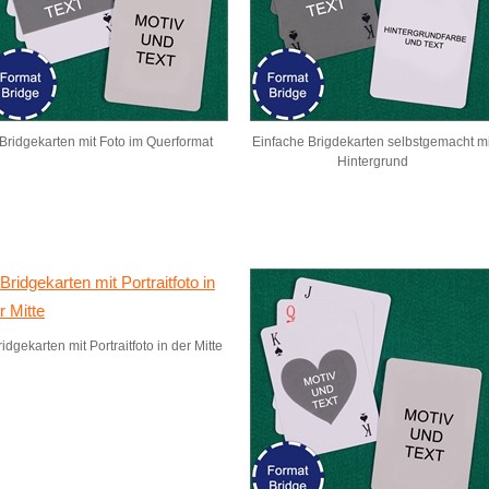
Bridgekarten mit Foto im Querformat
Einfache Brigdekarten selbstgemacht mi
Hintergrund
idgekarten mit Portraitfoto in der Mitte