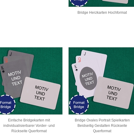
Bridge Herzkarten Hochformat
Einfache Bridgekarten mit
Bridge Ovales Portrait Spielkarten
individualisierbarer Vorder- und
Beidseitig Gestalten Rückseite
Rückseite Querformat
Querformat