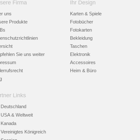
sere Firma
Ihr Design
r uns
Karten & Spiele
ere Produkte
Fotobücher
Bs
Fotokarten
enschutzrichtlinien
Bekleidung
rsicht
Taschen
fehlen Sie uns weiter
Elektronik
pressum
Accessoires
errufsrecht
Heim & Büro
g
rtner Links
Deutschland
USA & Weltweit
Kanada
Vereinigtes Königreich