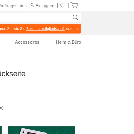
|
|
Auftragsstatus
Einloggen
en Sie wie Sie
Business mitgliedschaft
werden
Accessoires
Heim & Büro
ückseite
m)