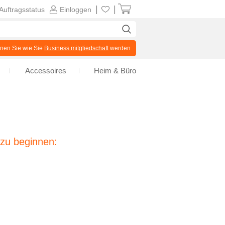
|
|
Auftragsstatus
Einloggen
en Sie wie Sie
Business mitgliedschaft
werden
Accessoires
Heim & Büro
 zu beginnen: