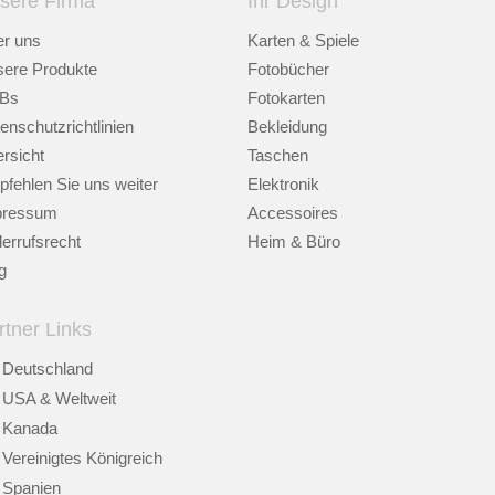
sere Firma
Ihr Design
r uns
Karten & Spiele
ere Produkte
Fotobücher
Bs
Fotokarten
enschutzrichtlinien
Bekleidung
rsicht
Taschen
fehlen Sie uns weiter
Elektronik
pressum
Accessoires
errufsrecht
Heim & Büro
g
rtner Links
Deutschland
USA & Weltweit
Kanada
Vereinigtes Königreich
Spanien