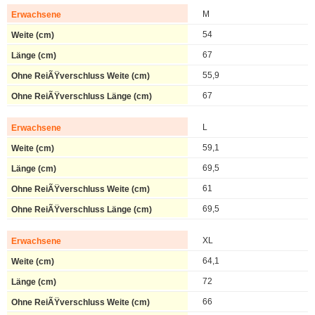
M
54
67
55,9
67
L
59,1
69,5
61
69,5
XL
64,1
72
66